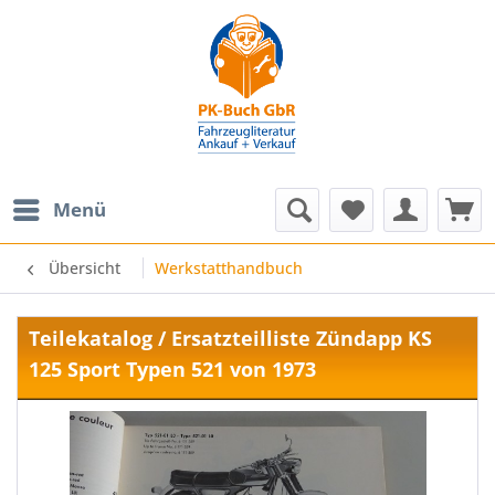
Menü
Übersicht
Werkstatthandbuch
Teilekatalog / Ersatzteilliste Zündapp KS
125 Sport Typen 521 von 1973