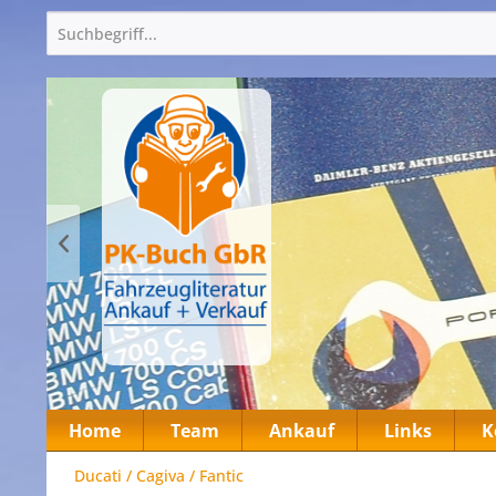
Home
Team
Ankauf
Links
K
Ducati / Cagiva / Fantic