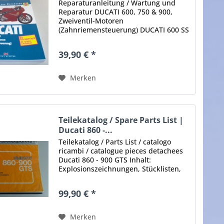
Reparaturanleitung / Wartung und
Reparatur DUCATI 600, 750 & 900,
Zweiventil-Motoren
(Zahnriemensteuerung) DUCATI 600 SS
/ 583 cm³ / 1994-1998 DUCATI M 600 /
583 cm³ / 1994-1998 DUCATI 750 SS /
39,90 € *
748 cm³ / 1991-1998 DUCATI M 750 /
748 cm³...
Merken
Teilekatalog / Spare Parts List |
Ducati 860 -...
Teilekatalog / Parts List / catalogo
ricambi / catalogue pieces detachees
Ducati 860 - 900 GTS Inhalt:
Explosionszeichnungen, Stücklisten,
Teilenummern, Maße,
Teilebezeichnungen etc. Stand: Keine
99,90 € *
Angaben Umfang: ca. 60 Seiten
Format:...
Merken