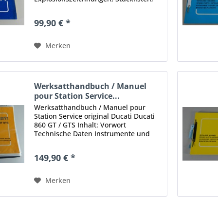
Teilenummern, Maße,
Teilebezeichnungen etc. Stand: keine
99,90 € *
Angaben Umfang: ca. 100 Seiten
Format:...
Merken
Werksatthandbuch / Manuel
pour Station Service...
Werksatthandbuch / Manuel pour
Station Service original Ducati Ducati
860 GT / GTS Inhalt: Vorwort
Technische Daten Instrumente und
Licht Abschmieren Ausbau des Motors
Auseinanderbau des Motors
149,90 € *
Motorüberholung-
Verschleissgrenzen...
Merken