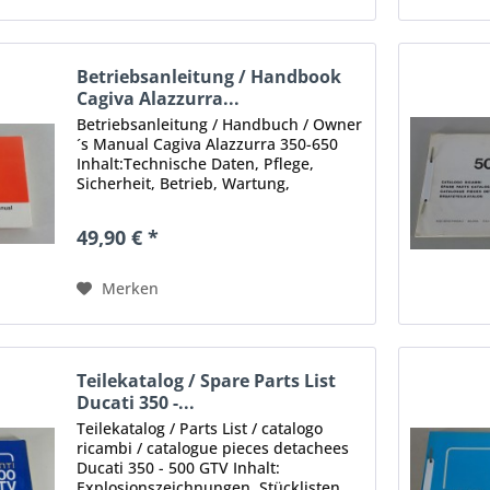
Betriebsanleitung / Handbook
Cagiva Alazzurra...
Betriebsanleitung / Handbuch / Owner
´s Manual Cagiva Alazzurra 350-650
Inhalt:Technische Daten, Pflege,
Sicherheit, Betrieb, Wartung,
Einstellung etc. Ausgabe: 1984
Umfang: 126 Seiten Sprache: Deutsch,
49,90 € *
Englisch, Französisch, Italienisch....
Merken
Teilekatalog / Spare Parts List
Ducati 350 -...
Teilekatalog / Parts List / catalogo
ricambi / catalogue pieces detachees
Ducati 350 - 500 GTV Inhalt:
Explosionszeichnungen, Stücklisten,