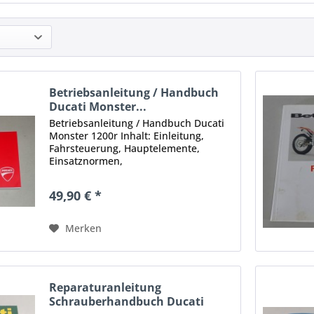
Betriebsanleitung / Handbuch
Ducati Monster...
Betriebsanleitung / Handbuch Ducati
Monster 1200r Inhalt: Einleitung,
Fahrsteuerung, Hauptelemente,
Einsatznormen,
Instandhaltungsmaßnahmen / Plan,
Technische Daten Stand: 12/2015
49,90 € *
Umfang: 285 Seiten Format: DIN-A6
Sprache: Deutsch...
Merken
Reparaturanleitung
Schrauberhandbuch Ducati