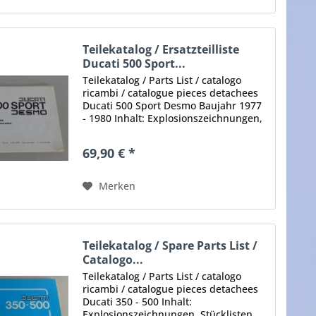
Teilekatalog / Ersatzteilliste
Ducati 500 Sport...
Teilekatalog / Parts List / catalogo
ricambi / catalogue pieces detachees
Ducati 500 Sport Desmo Baujahr 1977
- 1980 Inhalt: Explosionszeichnungen,
Stücklisten, Teilenummern, Maße,
Teilebezeichnungen etc. Stand: keine
69,90 € *
Angaben Umfang: ca....
Merken
Teilekatalog / Spare Parts List /
Catalogo...
Teilekatalog / Parts List / catalogo
ricambi / catalogue pieces detachees
Ducati 350 - 500 Inhalt:
Explosionszeichnungen, Stücklisten,