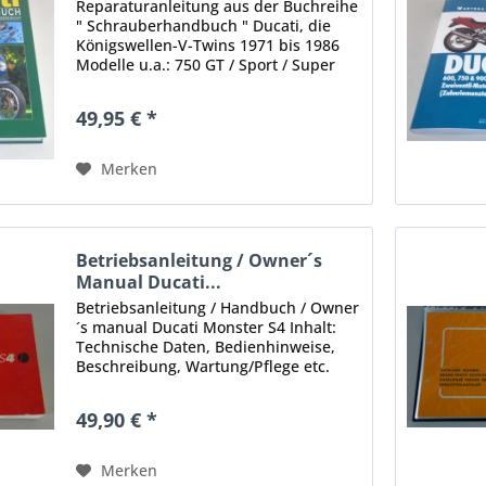
von...
Reparaturanleitung aus der Buchreihe
" Schrauberhandbuch " Ducati, die
Königswellen-V-Twins 1971 bis 1986
Modelle u.a.: 750 GT / Sport / Super
Sport, 860 GT / GTE / GTS, 900 Sport /
Super Sport / GTS / Sport Desmo,...
49,95 € *
Merken
Betriebsanleitung / Owner´s
Manual Ducati...
Betriebsanleitung / Handbuch / Owner
´s manual Ducati Monster S4 Inhalt:
Technische Daten, Bedienhinweise,
Beschreibung, Wartung/Pflege etc.
Stand: 01/2001 Format: DIN A6
Umfang: ca. 250 Seiten Sprache:
49,90 € *
Deutsch, Englisch, Französisch,...
Merken