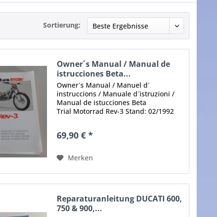
Sortierung:
Owner´s Manual / Manual de
istrucciones Beta...
Owner´s Manual / Manuel d´
instruccions / Manuale d´istruzioni /
Manual de istucciones Beta
Trial Motorrad Rev-3 Stand: 02/1992
Umfang: 143 Seiten Sprache: Englisch,
Französisch, Spanisch, Italienisch
69,90 € *
Zustand: gut, mit leichten...
Merken
Reparaturanleitung DUCATI 600,
750 & 900,...