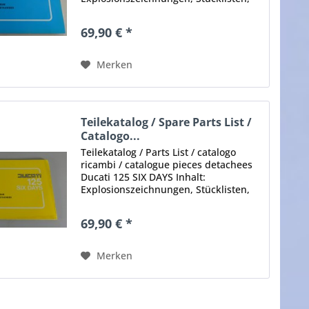
Teilenummern, Maße,
Teilebezeichnungen etc. Stand: keine
69,90 € *
Angaben Umfang: ca. 40 Seiten
Format: DIN-A4...
Merken
Teilekatalog / Spare Parts List /
Catalogo...
Teilekatalog / Parts List / catalogo
ricambi / catalogue pieces detachees
Ducati 125 SIX DAYS Inhalt:
Explosionszeichnungen, Stücklisten,
Teilenummern, Maße,
Teilebezeichnungen etc. Stand: keine
69,90 € *
Angaben Umfang: ca. 50 Seiten
Format:...
Merken