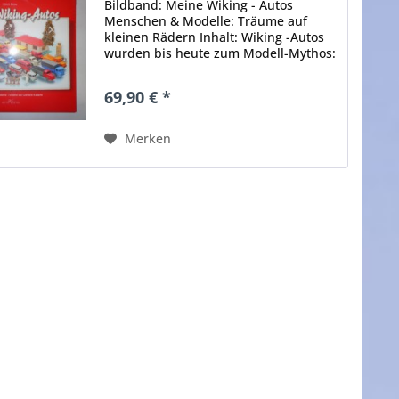
Bildband: Meine Wiking - Autos
Menschen & Modelle: Träume auf
kleinen Rädern Inhalt: Wiking -Autos
wurden bis heute zum Modell-Mythos:
Sie stehen in Vitrinen, stapeln sich in
angestaubten Zigarrenkisten oder
69,90 € *
schmücken authentische...
Merken