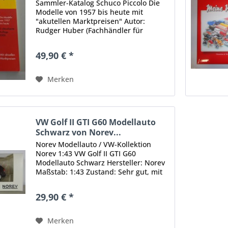
Sammler-Katalog Schuco Piccolo Die
Modelle von 1957 bis heute mit
"akutellen Marktpreisen" Autor:
Rudger Huber (Fachhändler für
Blechspielzeuge und Autor zalhreicher
Sammlerkataloge Piccolo-Modelle von
49,90 € *
Schuco waren das ideale...
Merken
VW Golf II GTI G60 Modellauto
Schwarz von Norev...
Norev Modellauto / VW-Kollektion
Norev 1:43 VW Golf II GTI G60
Modellauto Schwarz Hersteller: Norev
Maßstab: 1:43 Zustand: Sehr gut, mit
minimalen Gebrauchsspuren, noch
nie ausgepackt Original! Sie erhalten
29,90 € *
das abgebildete Modellauto!...
Merken