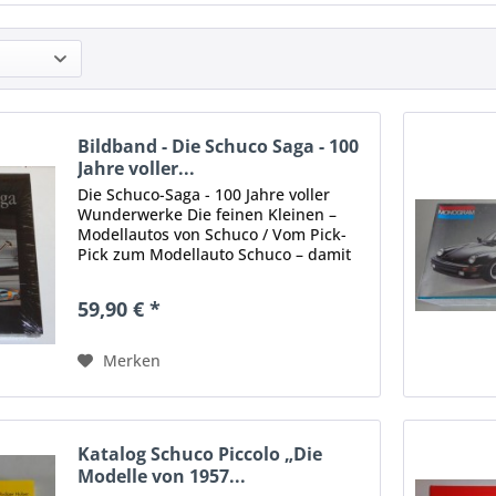
Bildband - Die Schuco Saga - 100
Jahre voller...
Die Schuco-Saga - 100 Jahre voller
Wunderwerke Die feinen Kleinen –
Modellautos von Schuco / Vom Pick-
Pick zum Modellauto Schuco – damit
verbinden Sammler und Fans heute
faszinierende und hochwertige
59,90 € *
Modellautos. Begonnen hat die...
Merken
Katalog Schuco Piccolo „Die
Modelle von 1957...