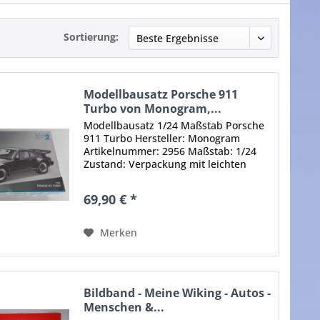
Sortierung:
Modellbausatz Porsche 911
Turbo von Monogram,...
Modellbausatz 1/24 Maßstab Porsche
911 Turbo Hersteller: Monogram
Artikelnummer: 2956 Maßstab: 1/24
Zustand: Verpackung mit leichten
Lagerspuren und geöffnet, Bausatz
noch teilweise verpackt Original! Sie
69,90 € *
erhalten den abgebildeten...
Merken
Bildband - Meine Wiking - Autos -
Menschen &...