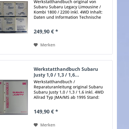
Werkstatthandbuch original von
Subaru Subaru Legacy Limousine /
Kombi 1800 / 2200 inkl. 4WD Inhalt:
Daten und Information Technische
Daten Allgemeine Hinweise Übergabe-
Inspektion Regelmäßige
249,90 € *
Wartungsarbeiten Spezialwerkzeuge
Motor...
Merken
Werkstatthandbuch Subaru
Justy 1,0 / 1,3 / 1,6...
Werkstatthandbuch /
Reparaturanleitung original Subaru
Subaru Justy 1,0 / 1,3 / 1,6 inkl. 4WD
Allrad Typ JMA/MS ab 1995 Stand:
09/1996 Inhalt: Technische Daten,
Techn. Beschreibung, Ausbau, Einbau,
149,90 € *
Einstellung, Störungsbeseitigung,...
Merken