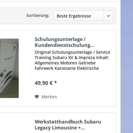
Sortierung:
Schulungsunterlage /
Kundendienstschulung...
Original Schulungsunterlage / Service
Training Subaru XV & Impreza Inhalt:
Allgemeines Motoren Getriebe
Fahrwerk Karosserie Elektrische
Anlage Diagnose Stand: 2012 Sprache:
Deutsch Umfang: ca. 200 Seiten
49,90 € *
Zustand: gut, mit leichten...
Merken
Werkstatthandbuch Subaru
Legacy Limousine +...