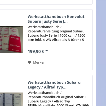
Werkstatthandbuch Konvolut
Subaru Justy Serie J...
Werkstatthandbuch /
Reparaturanleitung original Subaru
Subaru Justy Serie J 1000 ccm / 1200
ccm inkl. 4 WD Allrad als 3-türer / 5-
türer 1990 - 1995 Inhalt: Technische
Daten, Techn. Beschreibung, Motor,
199,90 € *
Getriebe und Differential, 4 WD...
Merken
Werkstatthandbuch Subaru
Legacy / Allrad Typ...
Werkstatthandbuch /
Reparaturhandbuch original Subaru
Subaru Legacy / Allrad Typ
BE/BH Modelljahr 2000 Stand: 07/1999