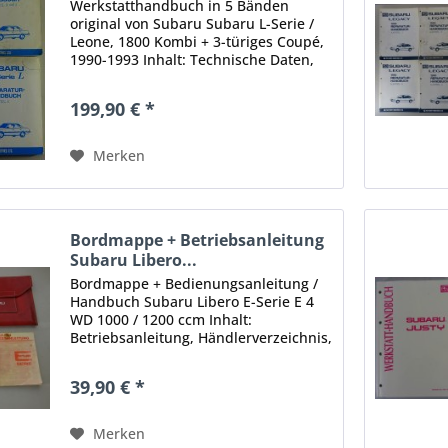
Werkstatthandbuch in 5 Bänden
original von Subaru Subaru L-Serie /
Leone, 1800 Kombi + 3-türiges Coupé,
1990-1993 Inhalt: Technische Daten,
Techn. Beschreibung, Ausbau, Einbau,
Einstellung, Störungsbeseitigung usw.
199,90 € *
Kapitel 1:...
Merken
Bordmappe + Betriebsanleitung
Subaru Libero...
Bordmappe + Bedienungsanleitung /
Handbuch Subaru Libero E-Serie E 4
WD 1000 / 1200 ccm Inhalt:
Betriebsanleitung, Händlerverzeichnis,
Sicher fahren Instrumente und
Bedienung, Fahren, Fahrzeugpflege,
39,90 € *
kleine Wartungsarbeiten,
Technische...
Merken