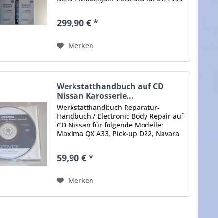
Inhalt: Allgemeine Informationen
Technische Daten Allgemeine
299,90 € *
Hinweise Übergabe-Inspektion
Regelmäßige Wartungsarbeiten...
Merken
Werkstatthandbuch auf CD
Nissan Karosserie...
Werkstatthandbuch Reparatur-
Handbuch / Electronic Body Repair auf
CD Nissan für folgende Modelle:
Maxima QX A33, Pick-up D22, Navara
D40, Micra K12 Hachback / C+C,
Almera N16, Primera P12, Terrano II
59,90 € *
R20, Pathfinder R51, X-Trail T30,...
Merken