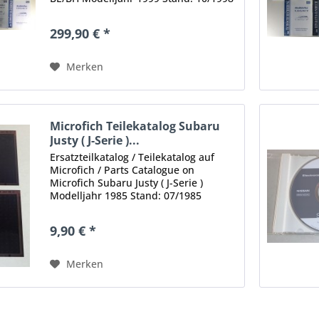
Inhalt: Allgemeine Informationen
Technische Daten Allgemeine
299,90 € *
Hinweise Übergabe-Inspektion
Regelmäßige Wartungsarbeiten...
Merken
Microfich Teilekatalog Subaru
Justy ( J-Serie )...
Ersatzteilkatalog / Teilekatalog auf
Microfich / Parts Catalogue on
Microfich Subaru Justy ( J-Serie )
Modelljahr 1985 Stand: 07/1985
Umfang: 2 Microfiche Art. Nr.: J1-02
Sprache: Englisch Zustand: gut, mit
9,90 € *
leichten Gebrauchsspuren...
Merken