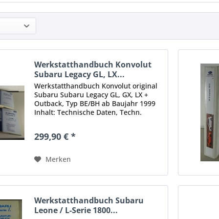
Werkstatthandbuch Konvolut
Subaru Legacy GL, LX...
Werkstatthandbuch Konvolut original
Subaru Subaru Legacy GL, GX, LX +
Outback, Typ BE/BH ab Baujahr 1999
Inhalt: Technische Daten, Techn.
Beschreibung, Ausbau, Einbau,
Einstellung, Störungsbeseitigung
299,90 € *
Motor Getriebe und Differential...
Merken
Werkstatthandbuch Subaru
Leone / L-Serie 1800...