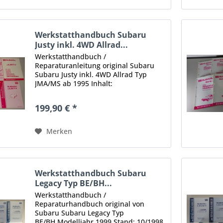
Werkstatthandbuch Subaru
Justy inkl. 4WD Allrad...
Werkstatthandbuch /
Reparaturanleitung original Subaru
Subaru Justy inkl. 4WD Allrad Typ
JMA/MS ab 1995 Inhalt:
Grundhandbuch Heizung und
Klimaanlage Stoßfänger und Blech
199,90 € *
Lenkung, Aufhängung, Räder und
Reifen Vorderachswelle Bremsen...
Merken
Werkstatthandbuch Subaru
Legacy Typ BE/BH...
Werkstatthandbuch /
Reparaturhandbuch original von
Subaru Subaru Legacy Typ
BE/BH Modelljahr 1999 Stand: 10/1998