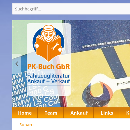
Home
Team
Ankauf
Links
K
Subaru