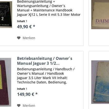
Bedienungsanleitung +
Wartungsanleitung / Owner´s
Manual + Maintenance Handbook
Jaguar XJ12 L Serie II mit 5.3 liter Motor
(USA Specification) Inhalt: Technische
Inhalt
1
Daten, Bedienung, Beschreibung,
49,90 € *
Selbsthilfe, Pflege / Wartung Beilagen
zur...
Merken
Betriebsanleitung / Owner´s
Manual Jaguar 3 1/2...
Bedienungsanleitung / Handbuch /
Owner´s Manual / Handbook
Jaguar 3,5 Liter Mark VII Inhalt:
Technische Daten, Bedienung,
Beschreibung, Selbsthilfe, Pflege /
Inhalt
1
Wartung, Schmierplan Ausgabe:
149,90 € *
05/1953 Umfang: 64 Seiten Sprache:
Englisch...
Merken