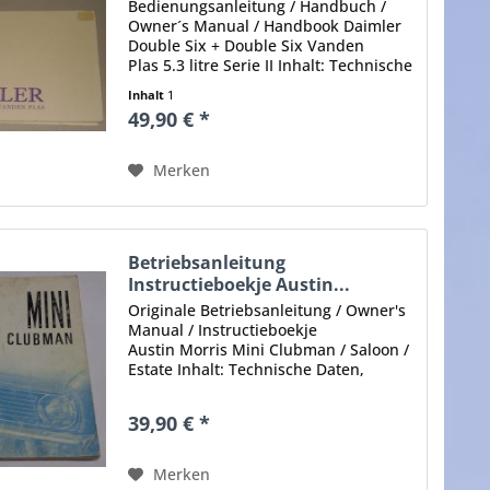
Bedienungsanleitung / Handbuch /
Owner´s Manual / Handbook Daimler
Double Six + Double Six Vanden
Plas 5.3 litre Serie II Inhalt: Technische
Daten, Bedienung, Beschreibung,
Inhalt
1
Selbsthilfe, Pflege / Wartung
49,90 € *
Stand/Ausgabe: 1975 Umfang: 63...
Merken
Betriebsanleitung
Instructieboekje Austin...
Originale Betriebsanleitung / Owner's
Manual / Instructieboekje
Austin Morris Mini Clubman / Saloon /
Estate Inhalt: Technische Daten,
Beschreibung, Bedienung,
Schmierung, Elektrik etc./ Technical
39,90 € *
data , description , operation ,...
Merken