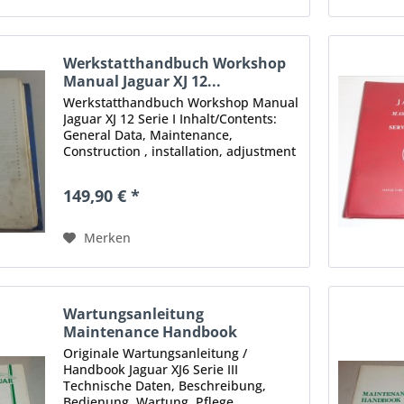
Werkstatthandbuch Workshop
Manual Jaguar XJ 12...
Werkstatthandbuch Workshop Manual
Jaguar XJ 12 Serie I Inhalt/Contents:
General Data, Maintenance,
Construction , installation, adjustment
etc. -Engine -Fuel System -Cooling
System -Automatic Transmission -
149,90 € *
Exhaust System -Propeller and...
Merken
Wartungsanleitung
Maintenance Handbook
Jaguar...
Originale Wartungsanleitung /
Handbook Jaguar XJ6 Serie III
Technische Daten, Beschreibung,
Bedienung, Wartung, Pflege,