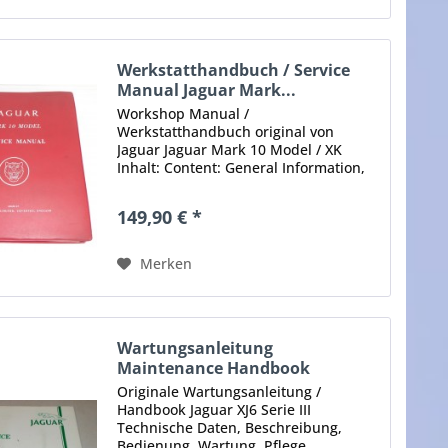
Werkstatthandbuch / Service
Manual Jaguar Mark...
Workshop Manual /
Werkstatthandbuch original von
Jaguar Jaguar Mark 10 Model / XK
Inhalt: Content: General Information,
Engine, Carburetters, Coling System,
Cliutch, Gearbox, Automatic
149,90 € *
Transmission, Brakes..... etc.
Umfang/Covered: ca....
Merken
Wartungsanleitung
Maintenance Handbook
Jaguar...
Originale Wartungsanleitung /
Handbook Jaguar XJ6 Serie III
Technische Daten, Beschreibung,
Bedienung, Wartung, Pflege,