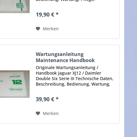
praktische Hinweise, Sicherheit etc.
Technical data, description, handling,
19,90 € *
maintenance, care, useful advices,
safety...
Merken
Wartungsanleitung
Maintenance Handbook
Jaguar...
Originale Wartungsanleitung /
Handbook Jaguar XJ12 / Daimler
Double Six Serie III Technische Daten,
Beschreibung, Bedienung, Wartung,
Pflege, praktische Hinweise,
Sicherheit, Diagnose etc. Technical
39,90 € *
data, description, handling,...
Merken