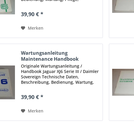
praktische Hinweise, Sicherheit etc.
Technical data, description, handling,
39,90 € *
maintenance, care, useful advices,
safety...
Merken
Wartungsanleitung
Maintenance Handbook
Jaguar...
Originale Wartungsanleitung /
Handbook Jaguar XJ6 Serie III / Daimler
Sovereign Technische Daten,
Beschreibung, Bedienung, Wartung,
Pflege, praktische Hinweise,
Sicherheit, Diagnose etc. Technical
39,90 € *
data, description, handling,...
Merken