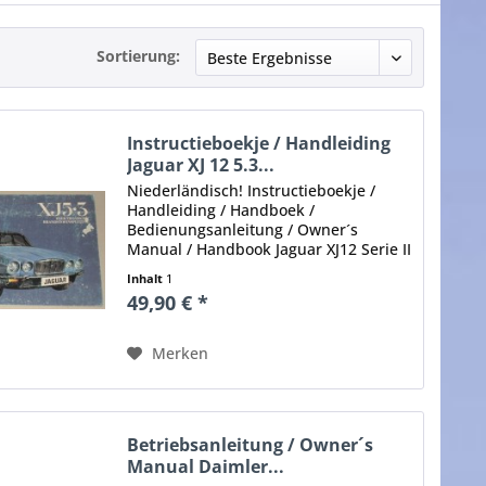
Sortierung:
Instructieboekje / Handleiding
Jaguar XJ 12 5.3...
Niederländisch! Instructieboekje /
Handleiding / Handboek /
Bedienungsanleitung / Owner´s
Manual / Handbook Jaguar XJ12 Serie II
mit 5.3 liter Motor Inhalt: Technische
Inhalt
1
Daten, Bedienung, Beschreibung,
49,90 € *
Selbsthilfe, Pflege / Wartung...
Merken
Betriebsanleitung / Owner´s
Manual Daimler...