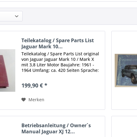
Teilekatalog / Spare Parts List
Jaguar Mark 10...
Teilekatalog / Spare Parts List original
von Jaguar Jaguar Mark 10 / Mark X
mit 3,8 Liter Motor Baujahre: 1961 -
1964 Umfang: ca. 420 Seiten Sprache:
Englisch Zustand: gut und sauber, mit
leichten Gebrauchsspuren. Original -
199,90 € *
Keine Kopie,...
Merken
Betriebsanleitung / Owner´s
Manual Jaguar XJ 12...