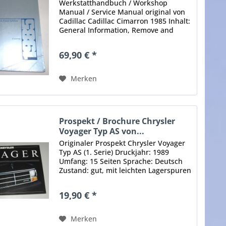
Werkstatthandbuch / Workshop
Manual / Service Manual original von
Cadillac Cadillac Cimarron 1985 Inhalt:
General Information, Remove and
installation, Heating and Air Condition,
Frame, Bumpers, Sheet Metal,
69,90 € *
Steering, Suspension, Wheels,...
Merken
Prospekt / Brochure Chrysler
Voyager Typ AS von...
Originaler Prospekt Chrysler Voyager
Typ AS (1. Serie) Druckjahr: 1989
Umfang: 15 Seiten Sprache: Deutsch
Zustand: gut, mit leichten Lagerspuren
Original - Keine Kopie, kein
Nachdruck, keine PDF-Datei! Sie
19,90 € *
erhalten das abgebildete Buch!...
Merken