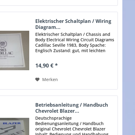
Elektrischer Schaltplan / Wiring
Diagram...
Elektrischer Schaltplan / Chassis and
Body Electrical Wiring Circuit Diagrams
Cadillac Seville 1983, Body Spache:
Englisch Zustand: gut, mit leichten
Gebrauchsspuren Original - Keine
Kopie, kein Nachdruck, kei ne PDF-
14,90 € *
Datei! Sie erhalten...
Merken
Betriebsanleitung / Handbuch
Chevrolet Blazer...
Deutschsprachige
Bedienungsanleitung / Handbuch
original Chevrolet Chevrolet Blazer
Inhalt: Bedienung und Handhabung,