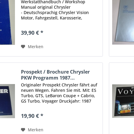
Werkstatthandbuch / Workshop
Manual original Chrysler
- Deutschsprachig Chrysler Vision
Motor, Fahrgestell, Karosserie,
Elektrik, Kraftstoffsystem,
Abgasreinigung Inhalt: Service und
39,90 € *
Inspektion, Reparaturen an Motor,
Fahrwerk,...
Merken
Prospekt / Brochure Chrysler
PKW Programm 1987...
Originaler Prospekt Chrysler fährt auf
neuen Wegen. Fahren Sie mit. Mit: ES
Turbo, GTS, LeBaron Coupe + Cabrio,
GS Turbo, Voyager Druckjahr: 1987
Umfang: 41 Seiten Sprache: Deutsch
Zustand: gut, mit leichten Lagerspuren
19,90 € *
Original - Keine...
Merken