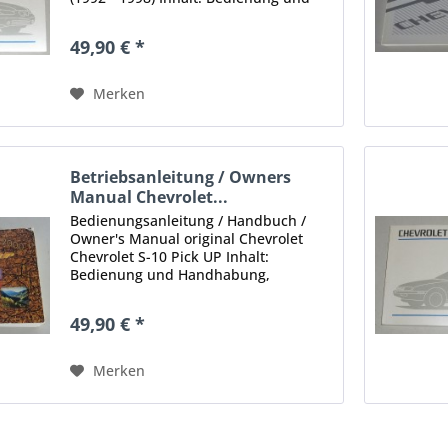
Handhabung, Sicherheit,
Kundendienst und Wartung,
49,90 € *
Selbsthilfe, technische Daten
Umfang: 107 Seiten Ausgabe: keine...
Merken
Betriebsanleitung / Owners
Manual Chevrolet...
Bedienungsanleitung / Handbuch /
Owner's Manual original Chevrolet
Chevrolet S-10 Pick UP Inhalt:
Bedienung und Handhabung,
Sicherheit, Kundendienst und
Wartung, Selbsthilfe, technische Daten
49,90 € *
Umfang: ca. 150 Seiten Ausgabe:
1999...
Merken