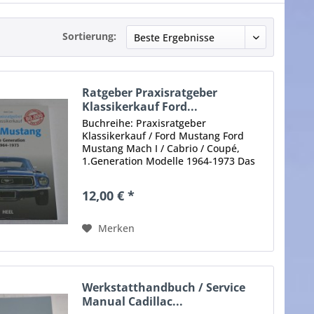
Sortierung:
Ratgeber Praxisratgeber
Klassikerkauf Ford...
Buchreihe: Praxisratgeber
Klassikerkauf / Ford Mustang Ford
Mustang Mach I / Cabrio / Coupé,
1.Generation Modelle 1964-1973 Das
Buch zum Mustang-Kauf. Dieser
handliche Ratgeber ist Ihr bester
12,00 € *
Begleiter auf dem Weg zum eigenen
Pony-Car....
Merken
Werkstatthandbuch / Service
Manual Cadillac...