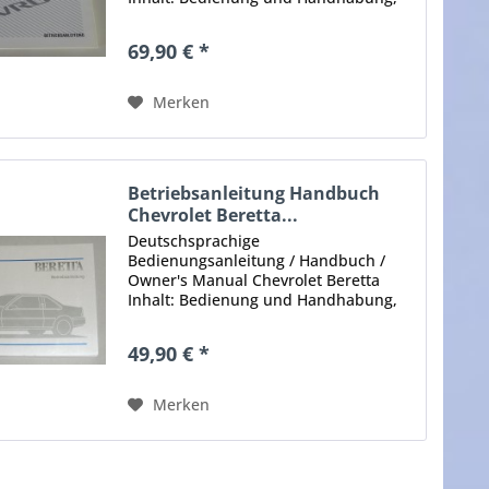
Sicherheit, Kundendienst und
Wartung, Selbsthilfe, Technische
69,90 € *
Daten Umfang: 200 Seiten Ausgabe:
1998 Sprache: Deutsch...
Merken
Betriebsanleitung Handbuch
Chevrolet Beretta...
Deutschsprachige
Bedienungsanleitung / Handbuch /
Owner's Manual Chevrolet Beretta
Inhalt: Bedienung und Handhabung,
Sicherheit, Kundendienst und
Wartung, Selbsthilfe, technische Daten
49,90 € *
Umfang: 107 Seiten Ausgabe: keine
Angabe Sprache:...
Merken