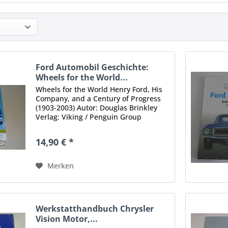
Ford Automobil Geschichte:
Wheels for the World...
Wheels for the World Henry Ford, His
Company, and a Century of Progress
(1903-2003) Autor: Douglas Brinkley
Verlag: Viking / Penguin Group
Ausgabe: 2003 Umfang: 858 Seiten
Sprache: Englisch Zustand: gut, mit
14,90 € *
leichten Gebrauchsspuren...
Merken
Werkstatthandbuch Chrysler
Vision Motor,...