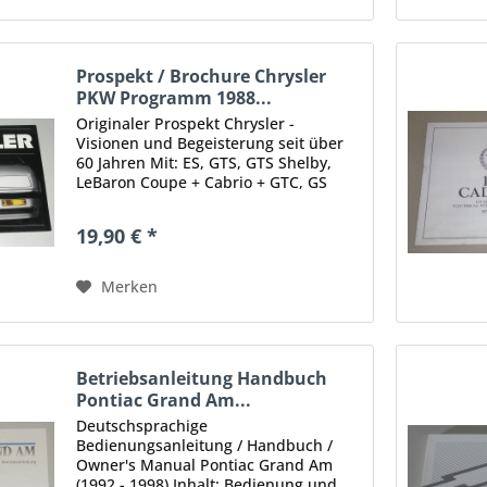
Prospekt / Brochure Chrysler
PKW Programm 1988...
Originaler Prospekt Chrysler -
Visionen und Begeisterung seit über
60 Jahren Mit: ES, GTS, GTS Shelby,
LeBaron Coupe + Cabrio + GTC, GS
Turbo, Voyager Druckjahr: 1988/1989
Umfang: 27 Seiten Sprache: Deutsch
19,90 € *
Zustand: gut, mit leichten...
Merken
Betriebsanleitung Handbuch
Pontiac Grand Am...
Deutschsprachige
Bedienungsanleitung / Handbuch /
Owner's Manual Pontiac Grand Am
(1992 - 1998) Inhalt: Bedienung und