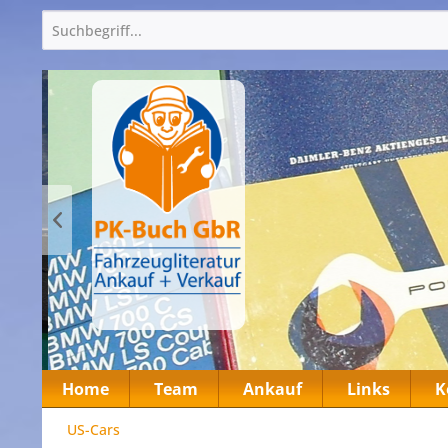
Home
Team
Ankauf
Links
K
US-Cars