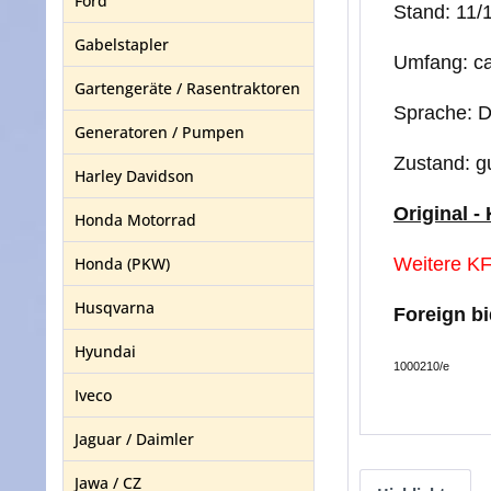
Ford
Stand: 11/
Gabelstapler
Umfang: ca
Gartengeräte / Rasentraktoren
Sprache: 
Generatoren / Pumpen
Zustand: g
Harley Davidson
Original -
Honda Motorrad
Honda (PKW)
Weitere KF
Husqvarna
Foreign b
Hyundai
1000210/e
Iveco
Jaguar / Daimler
Jawa / CZ