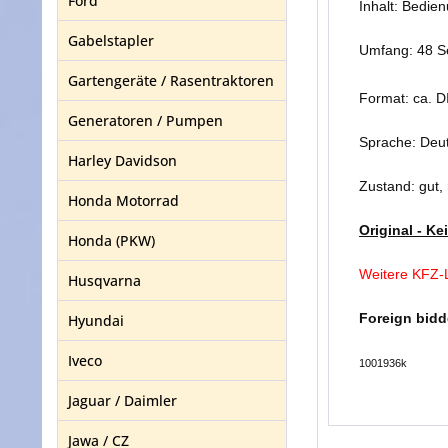
Ford
Inhalt: Bedie
Gabelstapler
Umfang: 48 S
Gartengeräte / Rasentraktoren
Format: ca. D
Generatoren / Pumpen
Sprache: Deu
Harley Davidson
Zustand: gut,
Honda Motorrad
Original - K
Honda (PKW)
Weitere KFZ-L
Husqvarna
Foreign bidd
Hyundai
Iveco
1001936k
Jaguar / Daimler
Jawa / CZ