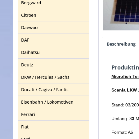
Borgward
Citroen
Daewoo
DAF
Beschreibung
Daihatsu
Deutz
Produktin
Microfich Tei
DKW / Hercules / Sachs
Ducati / Cagiva / Fantic
Scania LKW 1
Eisenbahn / Lokomotiven
Stand: 03/20
Ferrari
Umfang: 3
3
Mi
Fiat
Format: A6