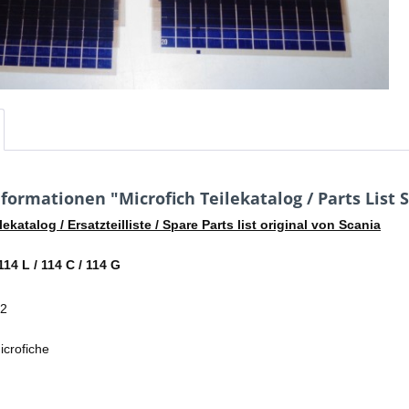
formationen "Microfich Teilekatalog / Parts List 
lekatalog / Ersatzteilliste / Spare Parts list original von Scania
14 L / 114 C / 114 G
02
crofiche