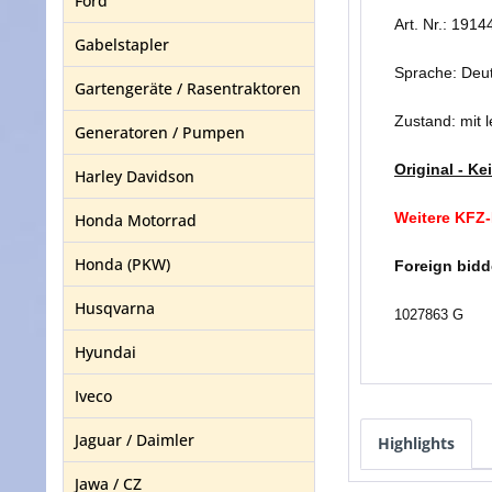
Ford
Art. Nr.: 1914
Gabelstapler
Sprache: Deut
Gartengeräte / Rasentraktoren
Zustand: mit 
Generatoren / Pumpen
Original - K
Harley Davidson
Weitere KFZ-
Honda Motorrad
Honda (PKW)
Foreign bidd
Husqvarna
1027863 G
Hyundai
Iveco
Jaguar / Daimler
Highlights
Jawa / CZ