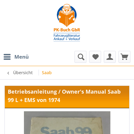
Menü
Übersicht
Saab
Betriebsanleitung / Owner's Manual Saab
99 L + EMS von 1974