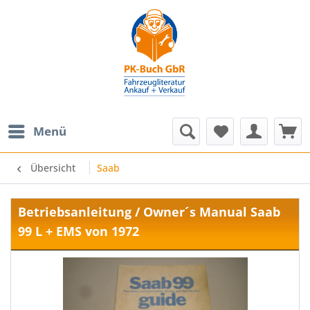
Menü
Übersicht
Saab
Betriebsanleitung / Owner´s Manual Saab
99 L + EMS von 1972