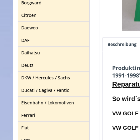
Borgward
Citroen
Daewoo
DAF
Beschreibung
Daihatsu
Deutz
Produktin
1991-1998
DKW / Hercules / Sachs
Reparatu
Ducati / Cagiva / Fantic
So wird´s
Eisenbahn / Lokomotiven
VW GOLF II
Ferrari
Fiat
VW GOLF II