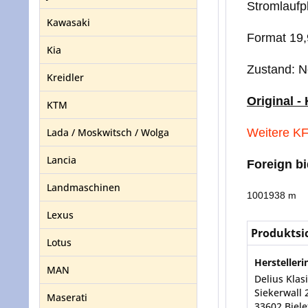
Stromlaufp
Kawasaki
Format 19,9
Kia
Zustand: 
Kreidler
Original -
KTM
Lada / Moskwitsch / Wolga
Weitere KF
Lancia
Foreign b
Landmaschinen
1001938 m
Lexus
Produktsi
Lotus
Herstelleri
MAN
Delius Kla
Siekerwall 
Maserati
33602 Biele