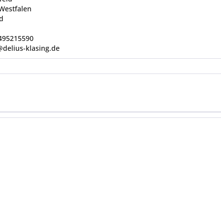
Westfalen
d
0495215590
@delius-klasing.de