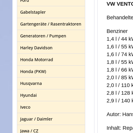
Ford
VW VENTO 
Gabelstapler
Behandelte
Gartengeräte / Rasentraktoren
Benziner
Generatoren / Pumpen
1,4 l / 44 
1,6 l / 55 
Harley Davidson
1,6 l / 74
Honda Motorrad
1,8 l / 55 
1,8 l / 66 
Honda (PKW)
2,0 l / 85
Husqvarna
2,0 l / 11
2,8 l / 12
Hyundai
2,9 l / 14
Iveco
Autor: Han
Jaguar / Daimler
Inhalt: Re
Jawa / CZ