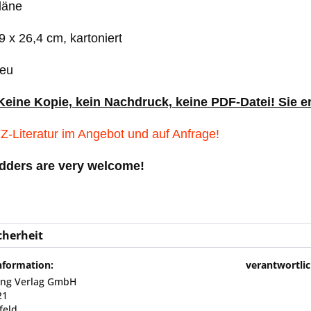
läne
 x 26,4 cm, kartoniert
Neu
 Keine Kopie, kein Nachdruck, keine PDF-Datei! Sie 
Z-Literatur im Angebot und auf Anfrage!
idders are very welcome!
cherheit
nformation:
verantwortlic
sing Verlag GmbH
21
feld