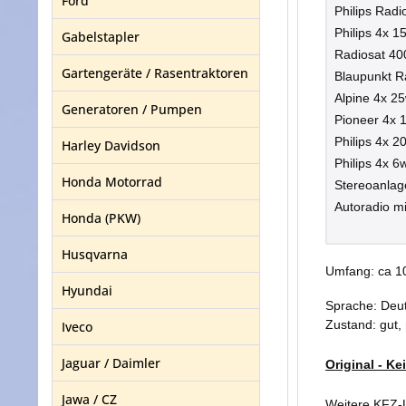
Ford
Philips Rad
Philips 4x 
Gabelstapler
Radiosat 40
Gartengeräte / Rasentraktoren
Blaupunkt R
Alpine 4x 2
Generatoren / Pumpen
Pioneer 4x 
Philips 4x 2
Harley Davidson
Philips 4x 6
Honda Motorrad
Stereoanlag
Autoradio m
Honda (PKW)
Husqvarna
Umfang: ca 1
Hyundai
Sprache: Deu
Zustand: gut,
Iveco
Jaguar / Daimler
Original - K
Jawa / CZ
Weitere KFZ-L