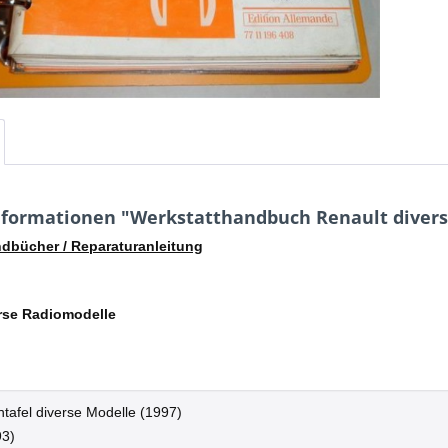
formationen "Werkstatthandbuch Renault diverse
dbücher / Reparaturanleitung
rse Radiomodelle
tafel diverse Modelle (1997)
93)