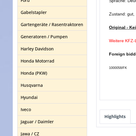
Ford
Sprache: Deu
Gabelstapler
Zustand: gut,
Gartengeräte / Rasentraktoren
Original - Ke
Generatoren / Pumpen
Weitere KFZ-L
Harley Davidson
Foreign bidd
Honda Motorrad
1000058/FK
Honda (PKW)
Husqvarna
Hyundai
Iveco
Highlights
Jaguar / Daimler
Jawa / CZ