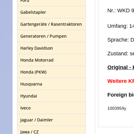
Ford
Nr.: WKD 
Gabelstapler
Gartengeräte / Rasentraktoren
Umfang: 14
Generatoren / Pumpen
Sprache: 
Harley Davidson
Zustand: s
Honda Motorrad
Original -
Honda (PKW)
Weitere KF
Husqvarna
Foreign b
Hyundai
Iveco
1003959y
Jaguar / Daimler
Jawa / CZ