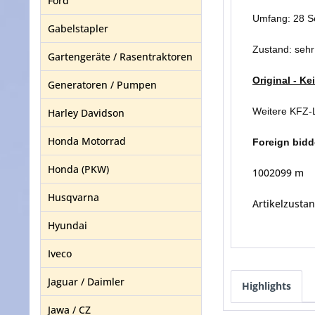
Ford
Umfang: 28 S
Gabelstapler
Zustand: seh
Gartengeräte / Rasentraktoren
Original - K
Generatoren / Pumpen
Weitere KFZ-L
Harley Davidson
Honda Motorrad
Foreign bidd
Honda (PKW)
1002099 m
Husqvarna
Artikelzustan
Hyundai
Iveco
Jaguar / Daimler
Highlights
Jawa / CZ