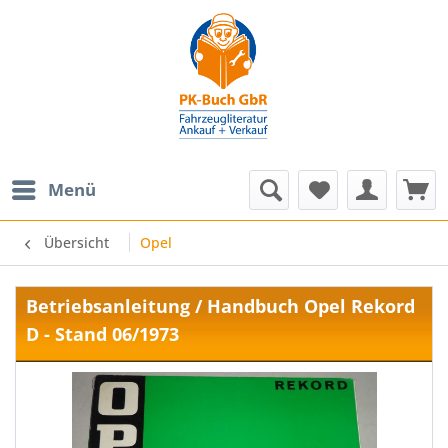
Menü
Übersicht
Opel
Betriebsanleitung / Handbuch Opel Rekord
D - Stand 06/1973