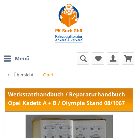
Menü
Übersicht
Opel
Werkstatthandbuch / Reparaturhandbuch
Opel Kadett A + B / Olympia Stand 08/1967