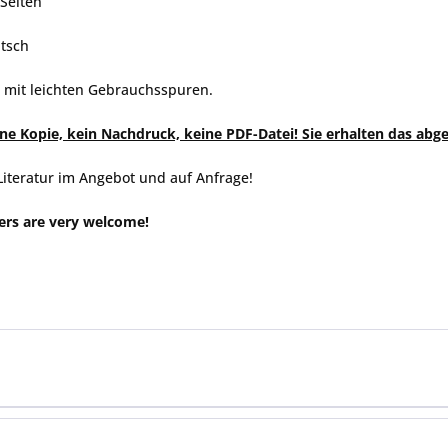
Seiten
tsch
, mit leichten Gebrauchsspuren.
eine Kopie, kein Nachdruck, keine PDF-Datei! Sie erhalten das abg
Literatur im Angebot und auf Anfrage!
ers are very welcome!