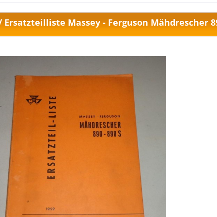
/ Ersatzteilliste Massey - Ferguson Mähdrescher 89