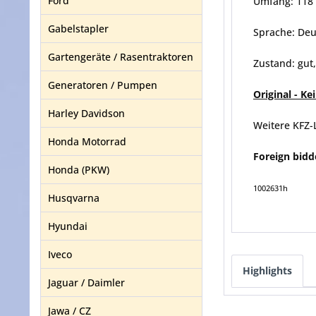
Ford
Umfang: 118 
Gabelstapler
Sprache: Deu
Gartengeräte / Rasentraktoren
Zustand: gut
Generatoren / Pumpen
Original - K
Harley Davidson
Weitere KFZ-
Honda Motorrad
Foreign bidd
Honda (PKW)
1002631h
Husqvarna
Hyundai
Iveco
Highlights
Jaguar / Daimler
Jawa / CZ