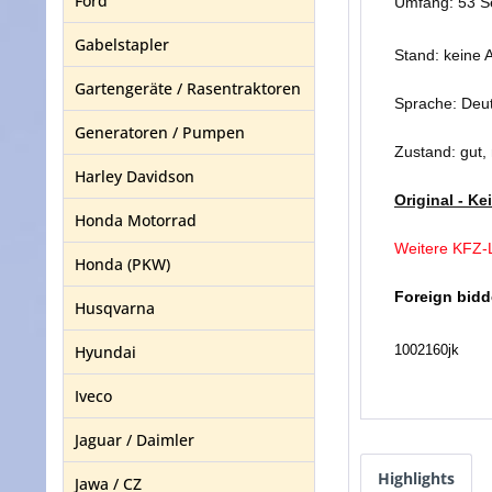
Ford
Umfang: 53 S
Gabelstapler
Stand: keine 
Gartengeräte / Rasentraktoren
Sprache: Deu
Generatoren / Pumpen
Zustand: gut,
Harley Davidson
Original - K
Honda Motorrad
Weitere KFZ-L
Honda (PKW)
Foreign bidd
Husqvarna
Hyundai
1002160jk
Iveco
Jaguar / Daimler
Highlights
Jawa / CZ