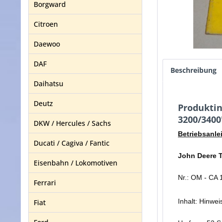
Borgward
Citroen
Daewoo
DAF
Beschreibung
Daihatsu
Deutz
Produktin
3200/3400
DKW / Hercules / Sachs
Betriebsanle
Ducati / Cagiva / Fantic
John Deere 
Eisenbahn / Lokomotiven
Nr.: OM - CA
Ferrari
Inhalt: Hinwe
Fiat