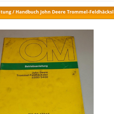
itung / Handbuch John Deere Trommel-Feldhäcksl