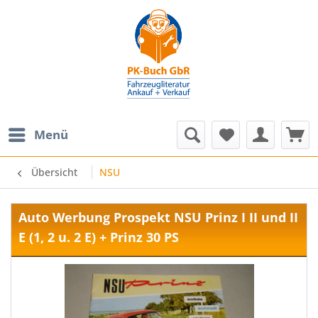
Menü
Übersicht
NSU
Auto Werbung Prospekt NSU Prinz I II und II
E (1, 2 u. 2 E) + Prinz 30 PS