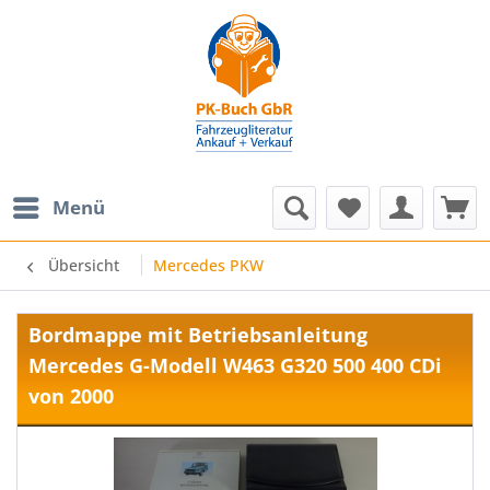
Menü
Übersicht
Mercedes PKW
Bordmappe mit Betriebsanleitung
Mercedes G-Modell W463 G320 500 400 CDi
von 2000