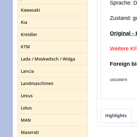
Sprache: 
Kawasaki
Zustand: g
Kia
Original -
Kreidler
KTM
Weitere KF
Lada / Moskwitsch / Wolga
Foreign b
Lancia
1001085FR
Landmaschinen
Lexus
Lotus
Highlights
MAN
Maserati