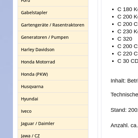
Ford
C 180 K
Gabelstapler
C 200 K
C 200 C
Gartengeräte / Rasentraktoren
C 230 K
Generatoren / Pumpen
C 320
C 200 C
Harley Davidson
C 220 C
C 30 C
Honda Motorrad
Honda (PKW)
Inhalt:
Betr
Husqvarna
Technische 
Hyundai
Stand: 200
Iveco
Jaguar / Daimler
Anzahl. ca
Jawa / CZ