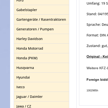
Ford
Umfang: 19 S
Gabelstapler
Stand: 04/19
Gartengeräte / Rasentraktoren
Sprache: Deu
Generatoren / Pumpen
Format: DIN 
Harley Davidson
Zustand: gut
Honda Motorrad
Original - K
Honda (PKW)
Husqvarna
Weitere KFZ-L
Hyundai
Foreign bidd
Iveco
1002985h
Jaguar / Daimler
Jawa / CZ