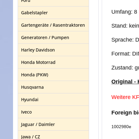
Ford
Umfang: 8 
Gabelstapler
Gartengeräte / Rasentraktoren
Stand: kei
Generatoren / Pumpen
Sprache: 
Harley Davidson
Format: DI
Honda Motorrad
Zustand: g
Honda (PKW)
Original -
Husqvarna
Weitere KFZ
Hyundai
Iveco
Foreign b
Jaguar / Daimler
1002980e
Jawa / CZ