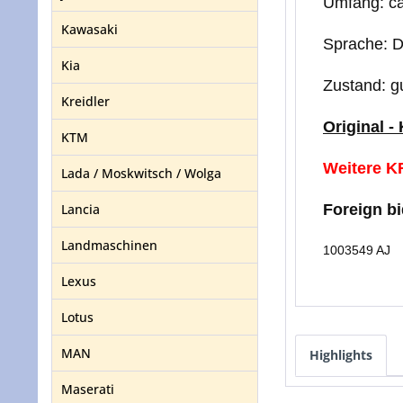
Umfang: ca
Kawasaki
Sprache: D
Kia
Zustand: g
Kreidler
Original -
KTM
Weitere KF
Lada / Moskwitsch / Wolga
Lancia
Foreign b
Landmaschinen
1003549 AJ
Lexus
Lotus
MAN
Highlights
Maserati