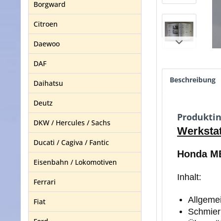
Borgward
Citroen
Daewoo
DAF
Beschreibung
Daihatsu
Deutz
Produkti
DKW / Hercules / Sachs
Werksta
Ducati / Cagiva / Fantic
Honda MB
Eisenbahn / Lokomotiven
Inhalt:
Ferrari
Allgemei
Fiat
Schmie