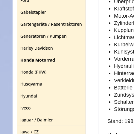
Ford
Überprü
Kraftsto
Gabelstapler
Motor-A
Zylinder
Gartengeräte / Rasentraktoren
Kupplung
Generatoren / Pumpen
Lichtma
Kurbelwe
Harley Davidson
Kühlsys
Vorderr
Honda Motorrad
Hydraul
Honda (PKW)
Hinterr
Verklei
Husqvarna
Batterie
Zündsy
Hyundai
Schalter
Iveco
Störung
Jaguar / Daimler
Stand: 198
Jawa / CZ