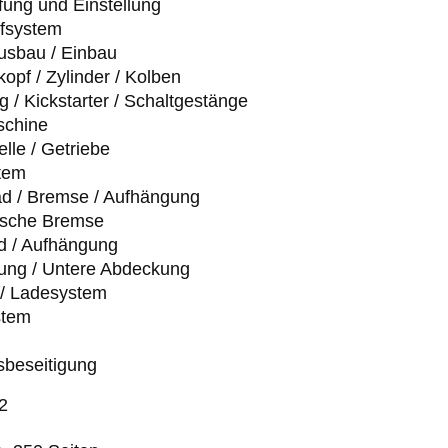
fung und Einstellung
ffsystem
usbau / Einbau
kopf / Zylinder / Kolben
 / Kickstarter / Schaltgestänge
schine
lle / Getriebe
tem
ad / Bremse / Aufhängung
ische Bremse
ad / Aufhängung
dung / Untere Abdeckung
 / Ladesystem
stem
sbeseitigung
2