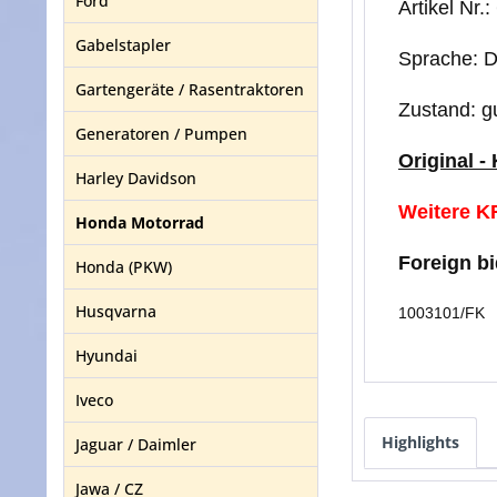
Ford
Artikel Nr
Gabelstapler
Sprache: 
Gartengeräte / Rasentraktoren
Zustand: g
Generatoren / Pumpen
Original -
Harley Davidson
Weitere KF
Honda Motorrad
Foreign b
Honda (PKW)
Husqvarna
1003101/FK
Hyundai
Iveco
Highlights
Jaguar / Daimler
Jawa / CZ