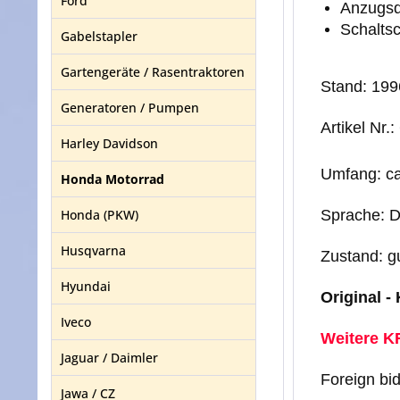
Ford
Anzugs
Schalts
Gabelstapler
Gartengeräte / Rasentraktoren
Stand: 199
Generatoren / Pumpen
Artikel Nr
Harley Davidson
Umfang: ca
Honda Motorrad
Honda (PKW)
Sprache: D
Husqvarna
Zustand: g
Hyundai
Original -
Iveco
Weitere KF
Jaguar / Daimler
Foreign bi
Jawa / CZ