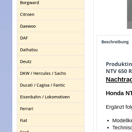
Borgward
Citroen
Daewoo
DAF
Beschreibung
Daihatsu
Deutz
Produkti
NTV 650 R
DKW / Hercules / Sachs
Nachtra
Ducati / Cagiva / Fantic
Honda NT
Eisenbahn / Lokomotiven
Ergänzt fo
Ferrari
Fiat
Modellk
Technis