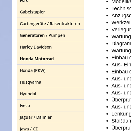
Ford
Modellk
Technis
Gabelstapler
Anzugs
Werkze
Gartengeräte / Rasentraktoren
Verlegu
Generatoren / Pumpen
Wartung
Diagram
Harley Davidson
Wartung
Einbau 
Honda Motorrad
Aus- Ei
Honda (PKW)
Einbau 
Aus- un
Husqvarna
Aus- un
Aus- un
Hyundai
Überprü
Iveco
Aus- un
Lenkun
Jaguar / Daimler
Stoßdäm
Überprü
Jawa / CZ