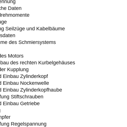
ennung
che Daten
drehmomente
uge
ng Seilzüge und Kabelbäume
sdaten
me des Schmiersystems
des Motors
nbau des rechten Kurbelgehäuses
der Kupplung
d Einbau Zylinderkopf
d Einbau Nockenwelle
d Einbau Zylinderkopfhaube
fung Stiftschrauben
d Einbau Getriebe
g
pfer
fung Regelspannung