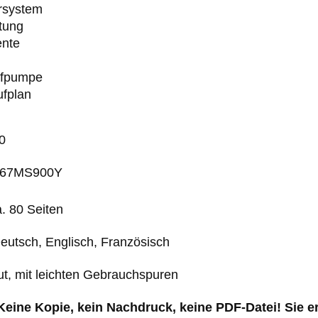
rsystem
tung
ente
offpumpe
ufplan
0
.: 67MS900Y
. 80 Seiten
eutsch, Englisch, Französisch
ut, mit leichten Gebrauchspuren
 Keine Kopie, kein Nachdruck, keine PDF-Datei! Sie 