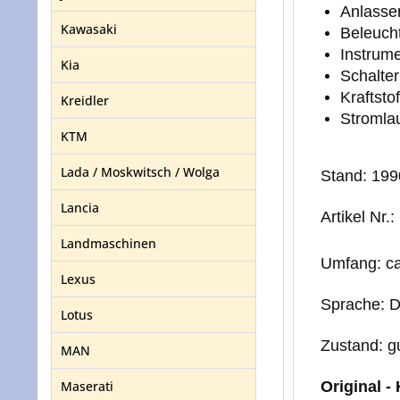
Anlasse
Kawasaki
Beleuch
Instrum
Kia
Schalter
Kraftst
Kreidler
Stromla
KTM
Lada / Moskwitsch / Wolga
Stand: 199
Lancia
Artikel Nr
Landmaschinen
Umfang: ca
Lexus
Sprache: D
Lotus
Zustand: g
MAN
Maserati
Original -