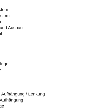
stem
ystem
m
 und Ausbau
pf
änge
e
/ Aufhängung / Lenkung
/ Aufhängung
ge