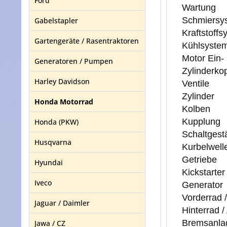
Ford
Wartung
Schmiersy
Gabelstapler
Kraftstoffs
Gartengeräte / Rasentraktoren
Kühlsyste
Motor Ein-
Generatoren / Pumpen
Zylinderko
Harley Davidson
Ventile
Zylinder
Honda Motorrad
Kolben
Kupplung
Honda (PKW)
Schaltgest
Husqvarna
Kurbelwell
Getriebe
Hyundai
Kickstarter
Iveco
Generator
Vorderrad 
Jaguar / Daimler
Hinterrad 
Bremsanla
Jawa / CZ