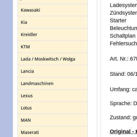
Ladesyste
Kawasaki
Zündsyste
Starter
Kia
Beleuchtung
Kreidler
Schaltplan
Fehlersuc
KTM
Art. Nr.:
Lada / Moskwitsch / Wolga
Lancia
Stand: 06/
Landmaschinen
Umfang: ca
Lexus
Sprache: 
Lotus
Zustand: g
MAN
Original -
Maserati