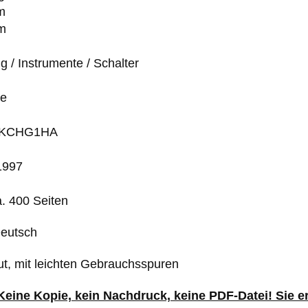
m
m
 / Instrumente / Schalter
he
 67KCHG1HA
1997
. 400 Seiten
Deutsch
ut, mit leichten Gebrauchsspuren
 Keine Kopie, kein Nachdruck, keine PDF-Datei! Sie 