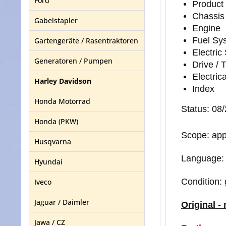
Ford
Product
Chassis
Gabelstapler
Engine
Fuel Sy
Gartengeräte / Rasentraktoren
Electric 
Generatoren / Pumpen
Drive / 
Electrica
Harley Davidson
Index
Honda Motorrad
Status: 08
Honda (PKW)
Scope: app
Husqvarna
Language: 
Hyundai
Condition: 
Iveco
Jaguar / Daimler
Original -
Jawa / CZ