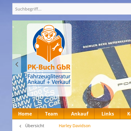
Home
Team
Ankauf
Links
K
Übersicht
Harley Davidson