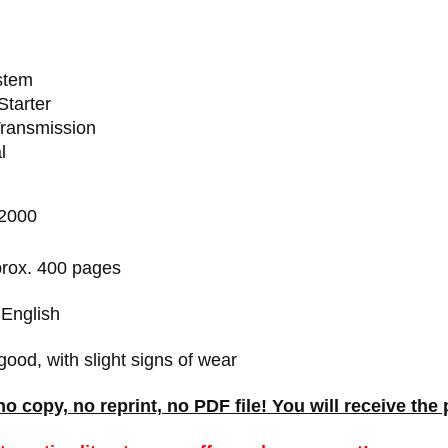
stem
Starter
Transmission
l
/2000
rox. 400 pages
English
good, with slight signs of wear
 no copy, no reprint, no PDF file! You will receive t