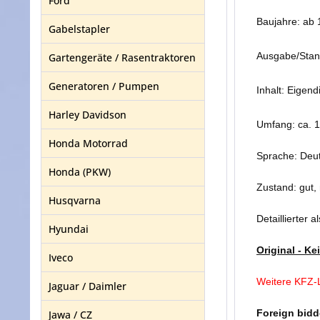
Ford
Baujahre: ab
Gabelstapler
Ausgabe/Stan
Gartengeräte / Rasentraktoren
Generatoren / Pumpen
Inhalt: Eigend
Harley Davidson
Umfang: ca. 1
Honda Motorrad
Sprache: Deu
Honda (PKW)
Zustand: gut,
Husqvarna
Detaillierter 
Hyundai
Original - K
Iveco
Weitere KFZ-L
Jaguar / Daimler
Foreign bidd
Jawa / CZ