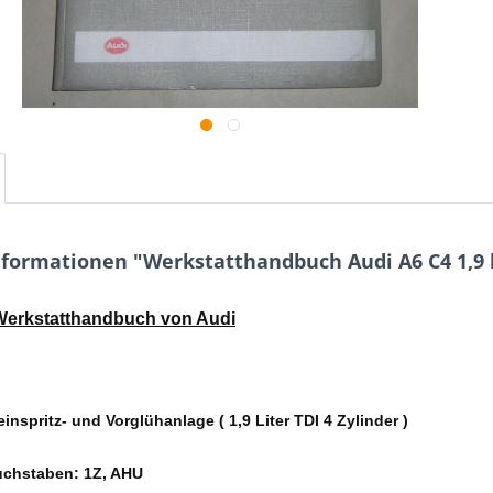
formationen "Werkstatthandbuch Audi A6 C4 1,9 l 
 Werkstatthandbuch von Audi
einspritz- und Vorglühanlage ( 1,9 Liter TDI 4 Zylinder )
chstaben: 1Z, AHU