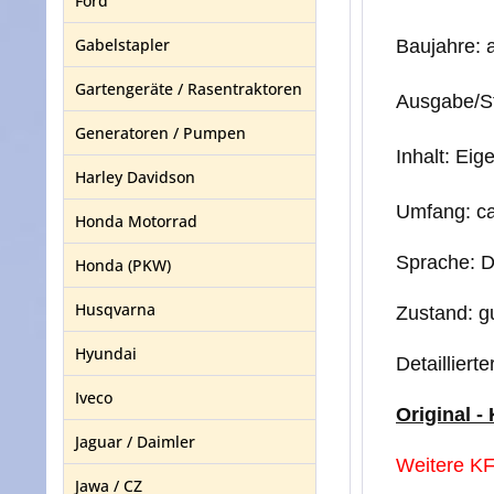
Ford
Gabelstapler
Baujahre: 
Gartengeräte / Rasentraktoren
Ausgabe/S
Generatoren / Pumpen
Inhalt: Eig
Harley Davidson
Umfang: ca
Honda Motorrad
Sprache: 
Honda (PKW)
Husqvarna
Zustand: g
Hyundai
Detailliert
Iveco
Original -
Jaguar / Daimler
Weitere KF
Jawa / CZ