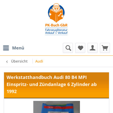
Menü
Übersicht
Audi
Werkstatthandbuch Audi 80 B4 MPI
Einspritz- und Zündanlage 6 Zylinder ab
1992