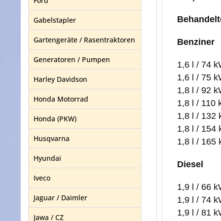
Ford
Behandelt
Gabelstapler
Gartengeräte / Rasentraktoren
Benziner
Generatoren / Pumpen
1,6 l / 74
1,6 l / 75
Harley Davidson
1,8 l / 92
Honda Motorrad
1,8 l / 1
1,8 l / 13
Honda (PKW)
1,8 l / 15
Husqvarna
1,8 l / 16
Hyundai
Diesel
Iveco
1,9 l / 66
Jaguar / Daimler
1,9 l / 74
1,9 l / 81
Jawa / CZ