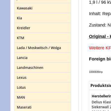
1,9 l / 96
Kawasaki
Inhalt: Re
Kia
Zustand: 
Kreidler
Original -
KTM
Lada / Moskwitsch / Wolga
Weitere KF
Lancia
Foreign b
Landmaschinen
1000939/rp
Lexus
Produktsi
Lotus
Herstelleri
MAN
Delius Kla
Siekerwall 
Maserati