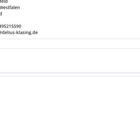
feld
Westfalen
d
0495215590
@delius-klasing.de