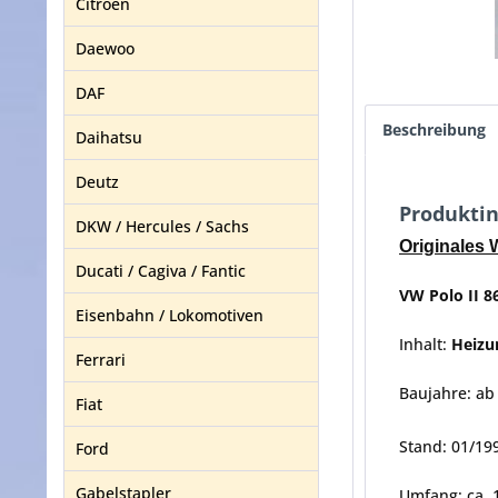
Citroen
Daewoo
DAF
Beschreibung
Daihatsu
Deutz
Produktin
DKW / Hercules / Sachs
Originales
Ducati / Cagiva / Fantic
VW Polo II 8
Eisenbahn / Lokomotiven
Inhalt:
Heizu
Ferrari
Baujahre: ab
Fiat
Stand: 01/19
Ford
Gabelstapler
Umfang: ca. 