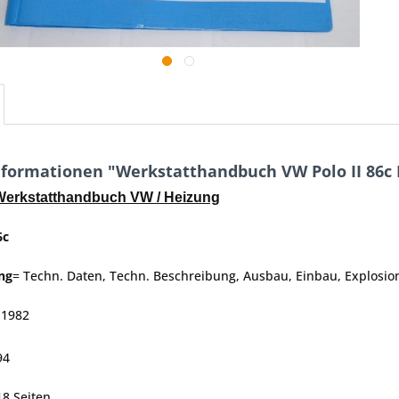
formationen "Werkstatthandbuch VW Polo II 86c H
 Werkstatthandbuch VW / Heizung
6c
ng
= Techn. Daten, Techn. Beschreibung, Ausbau, Einbau, Explosio
 1982
94
18 Seiten