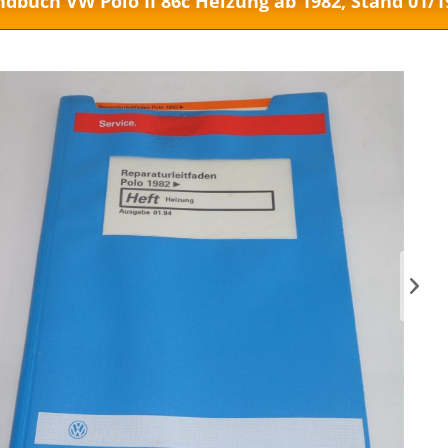
dbuch VW Polo II 86c Heizung ab 1982, Stand 01/1