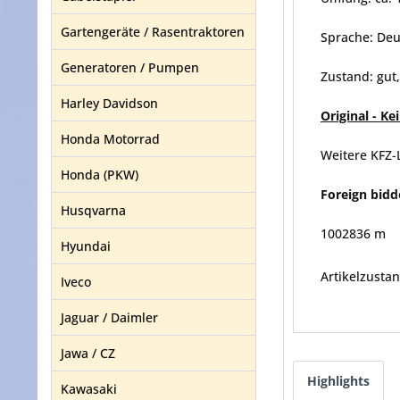
Gartengeräte / Rasentraktoren
Sprache: Deu
Generatoren / Pumpen
Zustand: gut
Harley Davidson
Original - K
Honda Motorrad
Weitere KFZ-
Honda (PKW)
Foreign bidd
Husqvarna
1002836 m
Hyundai
Artikelzustan
Iveco
Jaguar / Daimler
Jawa / CZ
Highlights
Kawasaki