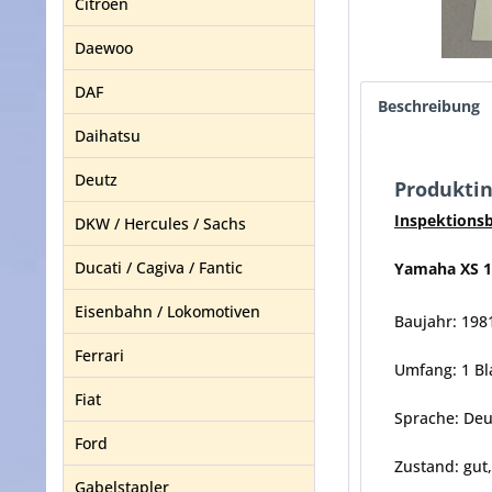
Citroen
Daewoo
DAF
Beschreibung
Daihatsu
Deutz
Produktin
Inspektionsb
DKW / Hercules / Sachs
Ducati / Cagiva / Fantic
Yamaha XS 1
Eisenbahn / Lokomotiven
Baujahr: 198
Ferrari
Umfang: 1 Bla
Fiat
Sprache: Deu
Ford
Zustand: gut
Gabelstapler