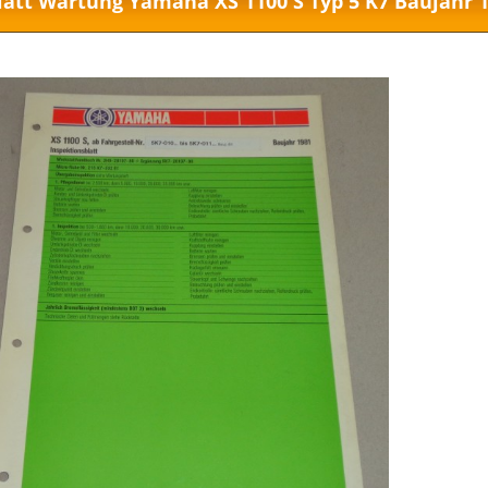
latt Wartung Yamaha XS 1100 S Typ 5 K7 Baujahr 