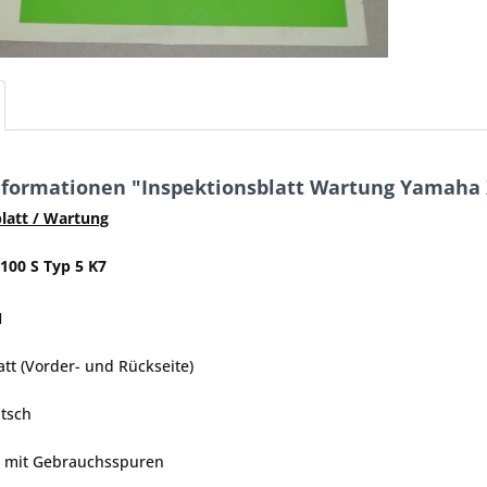
formationen "Inspektionsblatt Wartung Yamaha X
latt / Wartung
100 S Typ 5 K7
1
tt (Vorder- und Rückseite)
tsch
, mit Gebrauchsspuren