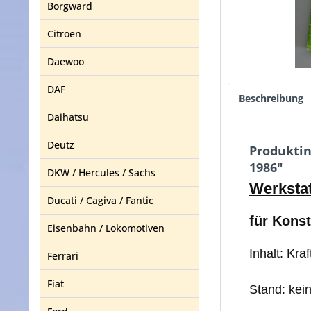
Borgward
Citroen
Daewoo
DAF
Beschreibung
Daihatsu
Deutz
Produktin
1986"
DKW / Hercules / Sachs
Werkstat
Ducati / Cagiva / Fantic
für Konst
Eisenbahn / Lokomotiven
Inhalt: Kr
Ferrari
Fiat
Stand: kei