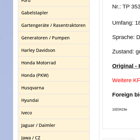
Ford
Nr.: TP 35
Gabelstapler
Umfang: 18
Gartengeräte / Rasentraktoren
Sprache: 
Generatoren / Pumpen
Harley Davidson
Zustand: g
Honda Motorrad
Original -
Honda (PKW)
Weitere KF
Husqvarna
Foreign b
Hyundai
1003419e
Iveco
Jaguar / Daimler
Jawa / CZ