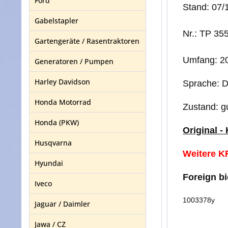
Ford
Stand: 07/
Gabelstapler
Nr.: TP 35
Gartengeräte / Rasentraktoren
Umfang: 20
Generatoren / Pumpen
Harley Davidson
Sprache: 
Honda Motorrad
Zustand: g
Honda (PKW)
Original -
Husqvarna
Weitere KF
Hyundai
Foreign b
Iveco
1003378y
Jaguar / Daimler
Jawa / CZ