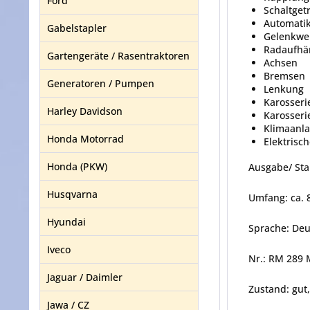
Ford
Schaltget
Automatik
Gabelstapler
Gelenkwe
Radaufhä
Gartengeräte / Rasentraktoren
Achsen
Bremsen
Generatoren / Pumpen
Lenkung
Karosserie
Harley Davidson
Karosseri
Klimaanl
Honda Motorrad
Elektrisc
Honda (PKW)
Ausgabe/ Sta
Husqvarna
Umfang: ca. 
Hyundai
Sprache: Deu
Iveco
Nr.: RM 289 
Jaguar / Daimler
Zustand: gut
Jawa / CZ