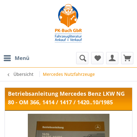
Menü
Übersicht
Mercedes Nutzfahrzeuge
Betriebsanleitung Mercedes Benz LKW NG
80 - OM 366, 1414 / 1417 / 1420..10/1985