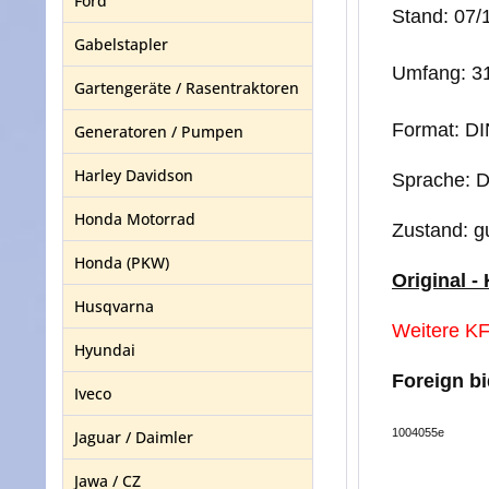
Ford
Stand: 07/
Gabelstapler
Umfang: 31
Gartengeräte / Rasentraktoren
Format: D
Generatoren / Pumpen
Harley Davidson
Sprache: 
Honda Motorrad
Zustand: g
Honda (PKW)
Original -
Husqvarna
Weitere KF
Hyundai
Foreign b
Iveco
1004055e
Jaguar / Daimler
Jawa / CZ